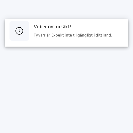
Vi ber om ursäkt!
Tyvärr är Expekt inte tillgängligt i ditt land.
SPORTS
CASINO
Live Betting
Populära spel
Fotboll Odds
Nya Spel
Ishockey Odds
Slots