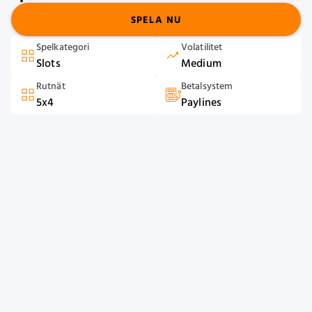
SPELA NU
Spelkategori
Volatilitet
Slots
Medium
Rutnät
Betalsystem
5x4
Paylines