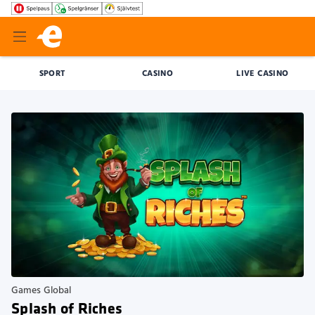
SPORT
CASINO
LIVE CASINO
Games Global
Splash of Riches