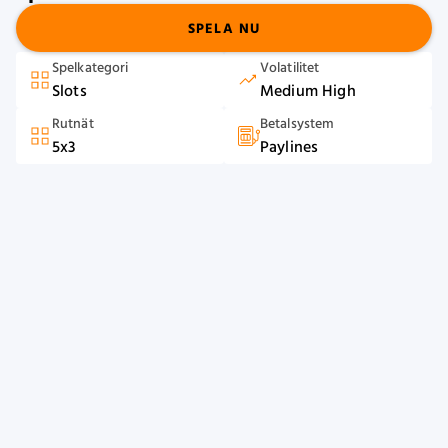
SPELA NU
Spelkategori
Volatilitet
Slots
Medium High
Rutnät
Betalsystem
5x3
Paylines