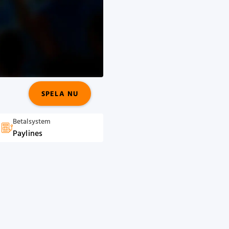
SPELA NU
Betalsystem
Paylines