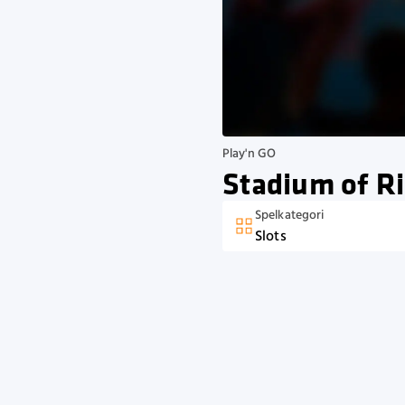
Play'n GO
Stadium of R
Spelkategori
Slots