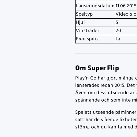
Lanseringsdatum
11.06.2015
Speltyp
Video slo
Hjul
5
Vinstrader
20
Free spins
Ja
Om Super Flip
Play‘n Go har gjort många 
lanserades redan 2015. Det 
Även om dess utseende är av
spännande och som inte mins
Spelets utseende påminner
sätt har de slående likhete
större, och du kan ta med di