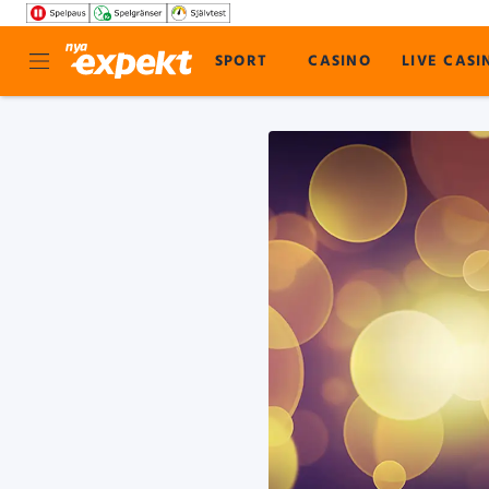
SPORT
CASINO
LIVE CASI