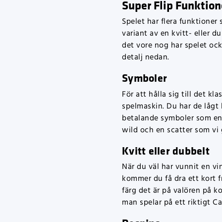
Super Flip Funktion
Spelet har flera funktioner
variant av en kvitt- eller 
det vore nog har spelet oc
detalj nedan.
Symboler
För att hålla sig till det 
spelmaskin. Du har de lågt 
betalande symboler som en 
wild och en scatter som vi
Kvitt eller dubbelt
När du väl har vunnit en vin
kommer du få dra ett kort fr
färg det är på valören på kor
man spelar på ett riktigt Ca