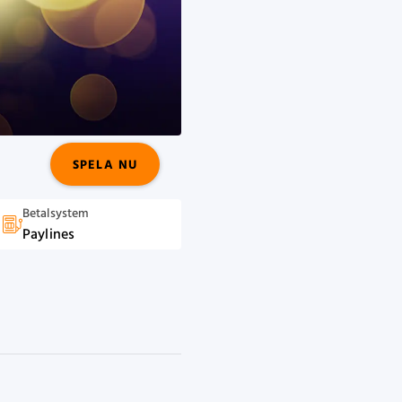
SPELA NU
Betalsystem
Paylines