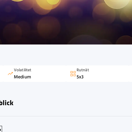
Volatilitet
Rutnät
Medium
5x3
blick
o