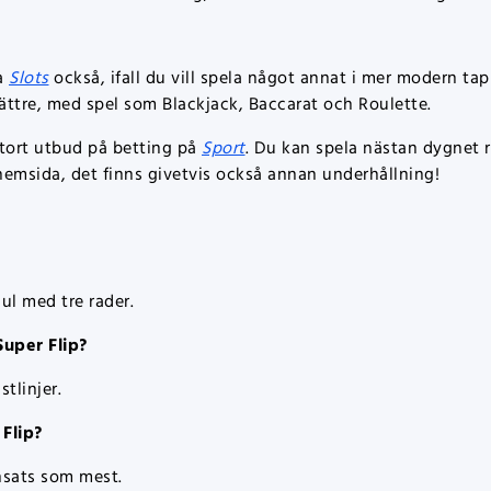
ra
Slots
också, ifall du vill spela något annat i mer modern ta
ttre, med spel som Blackjack, Baccarat och Roulette.
stort utbud på betting på
Sport
. Du kan spela nästan dygnet 
 hemsida, det finns givetvis också annan underhållning!
ul med tre rader.
Super Flip?
stlinjer.
Flip?
nsats som mest.