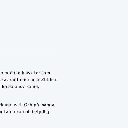
en odödlig klassiker som
elas runt om i hela världen.
m fortfarande känns
kliga livet. Och på många
ackaren kan bli betydligt