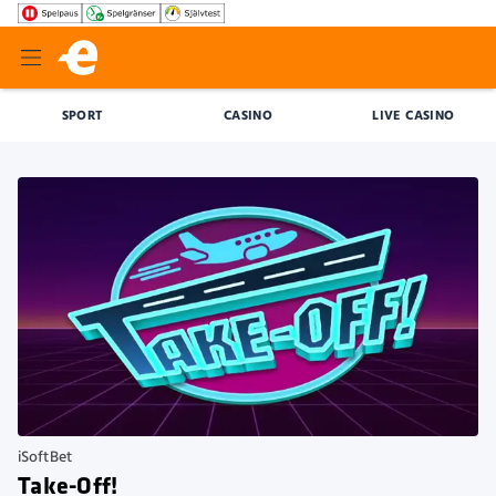
SPORT
CASINO
LIVE CASINO
iSoftBet
Take-Off!