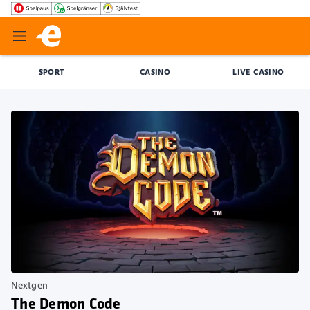
SPORT
CASINO
LIVE CASINO
Nextgen
The Demon Code