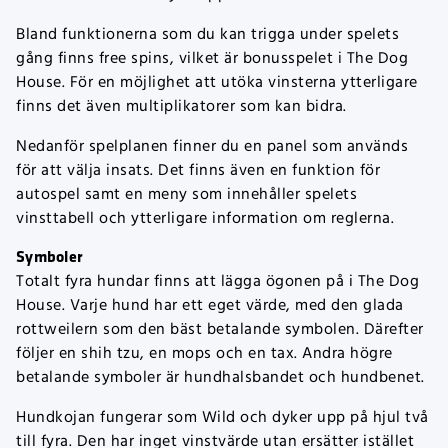
Bland funktionerna som du kan trigga under spelets
gång finns free spins, vilket är bonusspelet i The Dog
House. För en möjlighet att utöka vinsterna ytterligare
finns det även multiplikatorer som kan bidra.
Nedanför spelplanen finner du en panel som används
för att välja insats. Det finns även en funktion för
autospel samt en meny som innehåller spelets
vinsttabell och ytterligare information om reglerna.
Symboler
Totalt fyra hundar finns att lägga ögonen på i The Dog
House. Varje hund har ett eget värde, med den glada
rottweilern som den bäst betalande symbolen. Därefter
följer en shih tzu, en mops och en tax. Andra högre
betalande symboler är hundhalsbandet och hundbenet.
Hundkojan fungerar som Wild och dyker upp på hjul två
till fyra. Den har inget vinstvärde utan ersätter istället