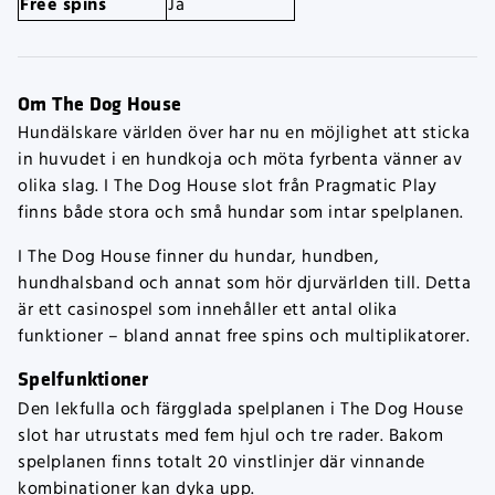
Free spins
Ja
Om The Dog House
Hundälskare världen över har nu en möjlighet att sticka
in huvudet i en hundkoja och möta fyrbenta vänner av
olika slag. I The Dog House slot från Pragmatic Play
finns både stora och små hundar som intar spelplanen.
I The Dog House finner du hundar, hundben,
hundhalsband och annat som hör djurvärlden till. Detta
är ett casinospel som innehåller ett antal olika
funktioner – bland annat free spins och multiplikatorer.
Spelfunktioner
Den lekfulla och färgglada spelplanen i The Dog House
slot har utrustats med fem hjul och tre rader. Bakom
spelplanen finns totalt 20 vinstlinjer där vinnande
kombinationer kan dyka upp.