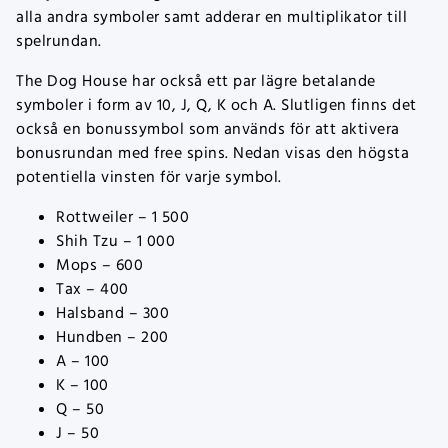
alla andra symboler samt adderar en multiplikator till
spelrundan.
The Dog House har också ett par lägre betalande
symboler i form av 10, J, Q, K och A. Slutligen finns det
också en bonussymbol som används för att aktivera
bonusrundan med free spins. Nedan visas den högsta
potentiella vinsten för varje symbol.
Rottweiler – 1 500
Shih Tzu – 1 000
Mops – 600
Tax – 400
Halsband – 300
Hundben – 200
A – 100
K – 100
Q – 50
J – 50