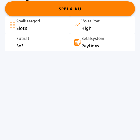
SPELA NU
Spelkategori
Volatilitet
Slots
High
Rutnät
Betalsystem
5x3
Paylines