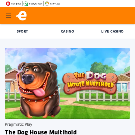
SPORT
CASINO
LIVE CASINO
Pragmatic Play
The Dog House Multihold