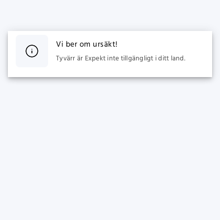
Vi ber om ursäkt!
Tyvärr är Expekt inte tillgängligt i ditt land.
SPORTS
CASINO
Live Betting
Populära spel
Fotboll Odds
Nya Spel
Ishockey Odds
Slots