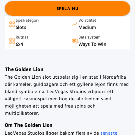
SPELA NU
Spelkategori
Volatilitet
Slots
Medium
Rutnät
Betalsystem
6x4
Ways To Win
The Golden Lion
The Golden Lion slot utspelar sig i en stad i Nordafrika
där kameler, guldbägare och ett gyllene lejon finns med
bland symbolerna. LeoVegas Studios erbjuder ett
välgjort casinospel med hög detaljrikedom samt
möjligheten att spela med free spins och
multiplikatorer.
Om The Golden Lion
LeoVegas Studios ligger bakom flera av de
senaste