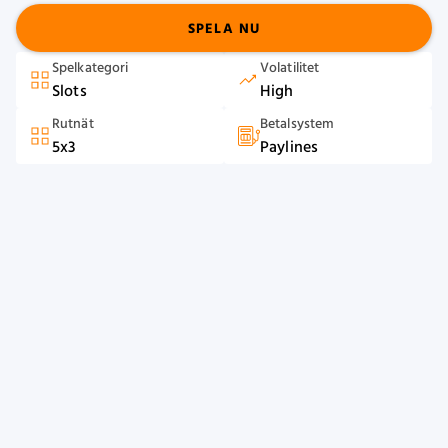
SPELA NU
Spelkategori
Volatilitet
Slots
High
Rutnät
Betalsystem
5x3
Paylines