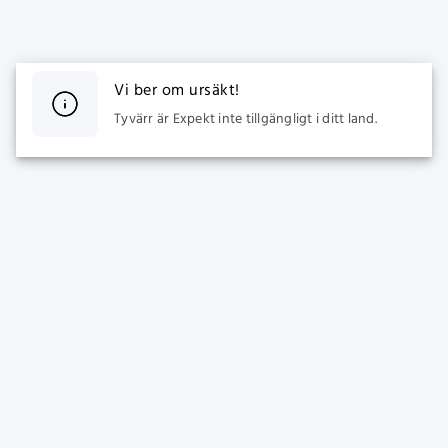
Vi ber om ursäkt!
Tyvärr är Expekt inte tillgängligt i ditt land.
SPORTS
CASINO
Live Betting
Populära spel
Fotboll Odds
Nya Spel
Ishockey Odds
Slots