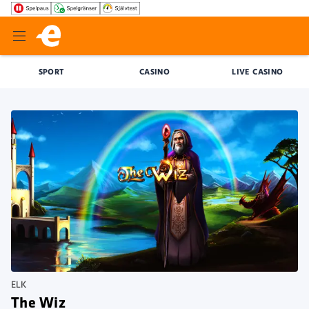
SPORT
CASINO
LIVE CASINO
ELK
The Wiz