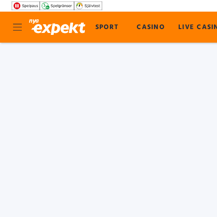
SPORT
CASINO
LIVE CASI