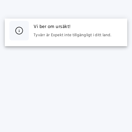
Vi ber om ursäkt!
Tyvärr är Expekt inte tillgängligt i ditt land.
SPORTS
CASINO
Live Betting
Populära spel
Fotboll Odds
Nya Spel
Ishockey Odds
Slots