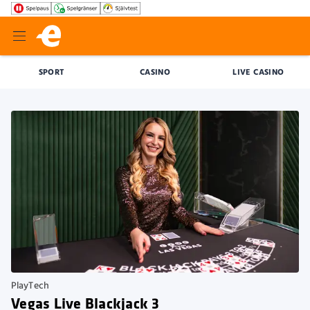
SPORT
CASINO
LIVE CASINO
PlayTech
Vegas Live Blackjack 3