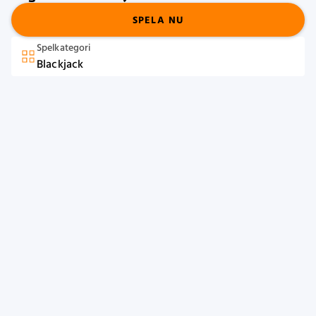
SPELA NU
Spelkategori
Blackjack