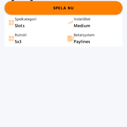
SPELA NU
Spelkategori
Volatilitet
Slots
Medium
Rutnät
Betalsystem
5x3
Paylines