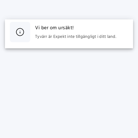
Vi ber om ursäkt!
Tyvärr är Expekt inte tillgängligt i ditt land.
SPORTS
CASINO
Live Betting
Populära spel
Fotboll Odds
Nya Spel
Ishockey Odds
Slots