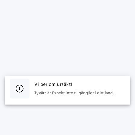
Vi ber om ursäkt!
Tyvärr är Expekt inte tillgängligt i ditt land.