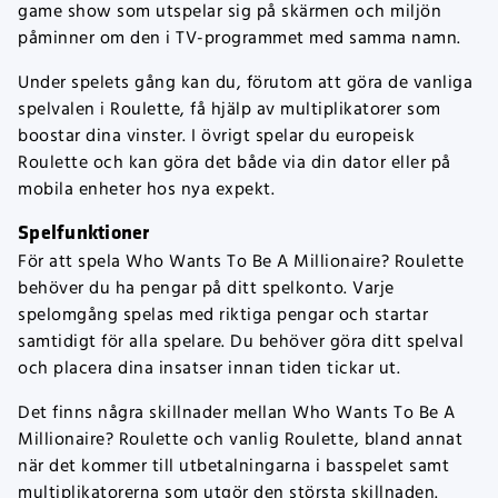
game show som utspelar sig på skärmen och miljön
påminner om den i TV-programmet med samma namn.
Under spelets gång kan du, förutom att göra de vanliga
spelvalen i Roulette, få hjälp av multiplikatorer som
boostar dina vinster. I övrigt spelar du europeisk
Roulette och kan göra det både via din dator eller på
mobila enheter hos nya expekt.
Spelfunktioner
För att spela Who Wants To Be A Millionaire? Roulette
behöver du ha pengar på ditt spelkonto. Varje
spelomgång spelas med riktiga pengar och startar
samtidigt för alla spelare. Du behöver göra ditt spelval
och placera dina insatser innan tiden tickar ut.
Det finns några skillnader mellan Who Wants To Be A
Millionaire? Roulette och vanlig Roulette, bland annat
när det kommer till utbetalningarna i basspelet samt
multiplikatorerna som utgör den största skillnaden.