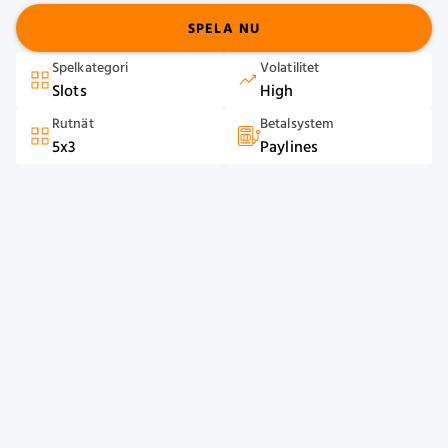
SPELA NU
Spelkategori
Volatilitet
Slots
High
Rutnät
Betalsystem
5x3
Paylines