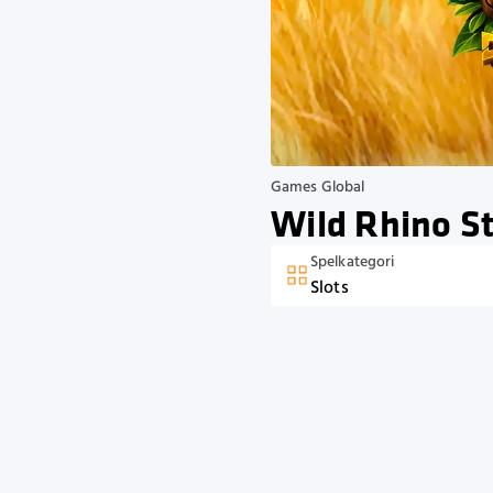
Games Global
Wild Rhino S
Spelkategori
Slots