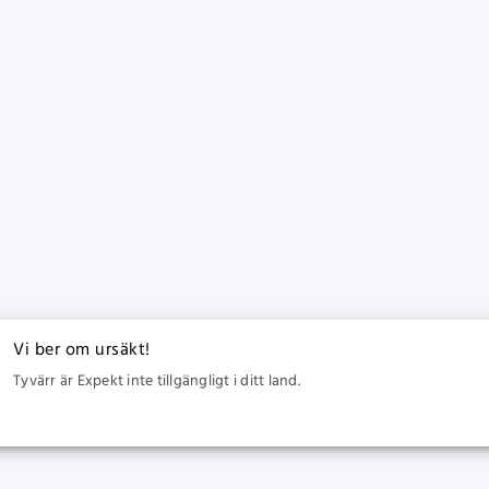
Vi ber om ursäkt!
Tyvärr är Expekt inte tillgängligt i ditt land.