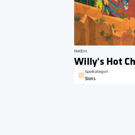
NetEnt
Willy's Hot Ch
Spelkategori
Slots