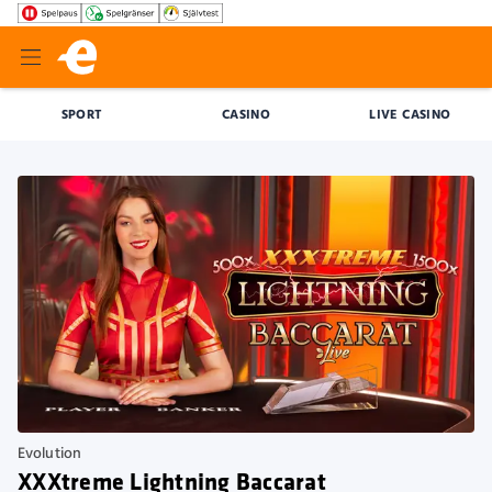
SPORT
CASINO
LIVE CASINO
Evolution
XXXtreme Lightning Baccarat