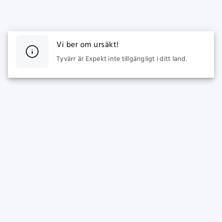
Vi ber om ursäkt!
Tyvärr är Expekt inte tillgängligt i ditt land.
SPORTS
CASINO
Live Betting
Populära spel
Fotboll Odds
Nya Spel
Ishockey Odds
Slots