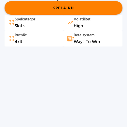
SPELA NU
Spelkategori
Volatilitet
Slots
High
Rutnät
Betalsystem
4x4
Ways To Win