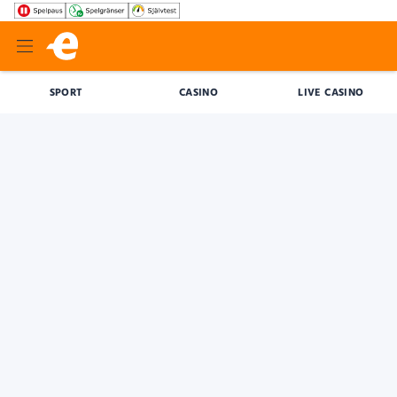
SPORT
CASINO
LIVE CASINO