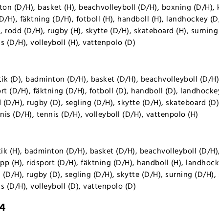
on (D/H), basket (H), beachvolleyboll (D/H), boxning (D/H), 
D/H), fäktning (D/H), fotboll (H), handboll (H), landhockey (D
 rodd (D/H), rugby (H), skytte (D/H), skateboard (H), surning
s (D/H), volleyboll (H), vattenpolo (D)
ik (D), badminton (D/H), basket (D/H), beachvolleyboll (D/H)
rt (D/H), fäktning (D/H), fotboll (D), handboll (D), landhocke
(D/H), rugby (D), segling (D/H), skytte (D/H), skateboard (D)
is (D/H), tennis (D/H), volleyboll (D/H), vattenpolo (H)
ik (H), badminton (D/H), basket (D/H), beachvolleyboll (D/H)
p (H), ridsport (D/H), fäktning (D/H), handboll (H), landhock
(D/H), rugby (D), segling (D/H), skytte (D/H), surning (D/H),
s (D/H), volleyboll (D), vattenpolo (D)
24