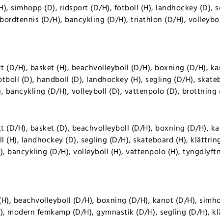
), simhopp (D), ridsport (D/H), fotboll (H), landhockey (D), s
 bordtennis (D/H), bancykling (D/H), triathlon (D/H), volleybol
tt (D/H), basket (H), beachvolleyboll (D/H), boxning (D/H), k
fotboll (D), handboll (D), landhockey (H), segling (D/H), skate
, bancykling (D/H), volleyboll (D), vattenpolo (D), brottning
tt (D/H), basket (D), beachvolleyboll (D/H), boxning (D/H), 
ll (H), landhockey (D), segling (D/H), skateboard (H), klättrin
 bancykling (D/H), volleyboll (H), vattenpolo (H), tyngdlyft
i
 (H), beachvolleyboll (D/H), boxning (D/H), kanot (D/H), simho
H), modern femkamp (D/H), gymnastik (D/H), segling (D/H), kl