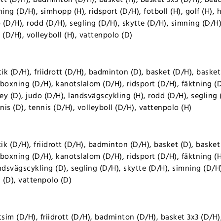
ng (D/H), simhopp (H), ridsport (D/H), fotboll (H), golf (H), 
(D/H), rodd (D/H), segling (D/H), skytte (D/H), simning (D/H)
 (D/H), volleyboll (H), vattenpolo (D)
k (D/H), friidrott (D/H), badminton (D), basket (D/H), basket
boxning (D/H), kanotslalom (D/H), ridsport (D/H), fäktning (D),
y (D), judo (D/H), landsvägscykling (H), rodd (D/H), segling 
is (D), tennis (D/H), volleyboll (D/H), vattenpolo (H)
k (D/H), friidrott (D/H), badminton (D/H), basket (D), basket 
boxning (D/H), kanotslalom (D/H), ridsport (D/H), fäktning (H
ndsvägscykling (D), segling (D/H), skytte (D/H), simning (D/H)
l (D), vattenpolo (D)
sim (D/H), friidrott (D/H), badminton (D/H), basket 3x3 (D/H)