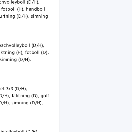
chvolleyboll (D/H),
 fotboll (H), handboll
surfning (D/H), simning
eachvolleyboll (D/H),
tning (H), fotboll (D),
 simning (D/H),
et 3x3 (D/H),
/H), fäktning (D), golf
(D/H), simning (D/H),
chvolleyboll (D/H),