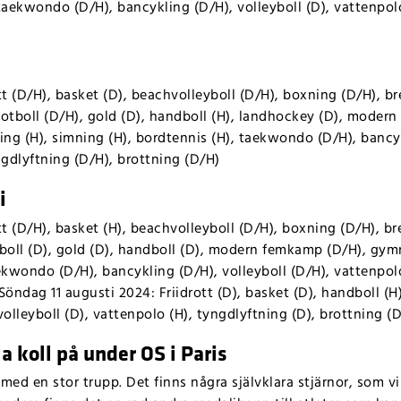
 taekwondo (D/H), bancykling (D/H), volleyboll (D), vattenpol
tt (D/H), basket (D), beachvolleyboll (D/H), boxning (D/H), b
fotboll (D/H), gold (D), handboll (H), landhockey (D), moder
ing (H), simning (H), bordtennis (H), taekwondo (D/H), bancyk
ngdlyftning (D/H), brottning (D/H)
i
tt (D/H), basket (H), beachvolleyboll (D/H), boxning (D/H), b
tboll (D), gold (D), handboll (D), modern femkamp (D/H), gymn
aekwondo (D/H), bancykling (D/H), volleyboll (D/H), vattenpol
 Söndag 11 augusti 2024: Friidrott (D), basket (D), handboll 
volleyboll (D), vattenpolo (H), tyngdlyftning (D), brottning (
a koll på under OS i Paris
 med en stor trupp. Det finns några självklara stjärnor, som 