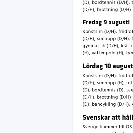
(D), bordtennis (D/H),
(D/H), brottning (D/H)
Fredag 9 augusti
Konstsim (D/H), friidro
(D/H), simhopp (D/H), 
gymnastik (D/H), klättr
(H), vattenpolo (H), ty
Lördag 10 august
Konstsim (D/H), friidro
(D/H), simhopp (H), fo
(D), bordtennis (D), t
(D/H), brottning (D/H)
(D), bancykling (D/H), 
Svenskar att håll
Sverige kommer till OS