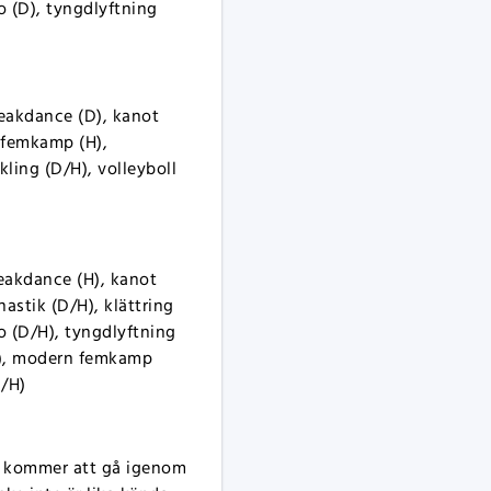
o (D), tyngdlyftning
reakdance (D), kanot
n femkamp (H),
ling (D/H), volleyboll
reakdance (H), kanot
astik (D/H), klättring
o (D/H), tyngdlyftning
(H), modern femkamp
D/H)
vi kommer att gå igenom