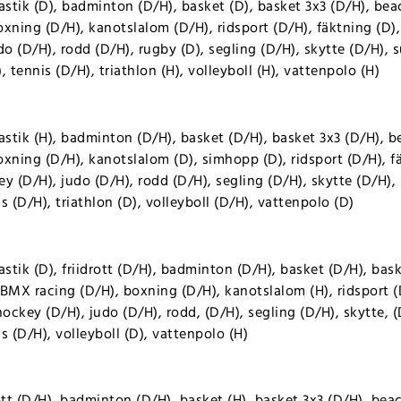
stik (D), badminton (D/H), basket (D), basket 3x3 (D/H), bea
xning (D/H), kanotslalom (D/H), ridsport (D/H), fäktning (D),
do (D/H), rodd (D/H), rugby (D), segling (D/H), skytte (D/H), 
 tennis (D/H), triathlon (H), volleyboll (H), vattenpolo (H)
stik (H), badminton (D/H), basket (D/H), basket 3x3 (D/H), b
xning (D/H), kanotslalom (D), simhopp (D), ridsport (D/H), fäk
y (D/H), judo (D/H), rodd (D/H), segling (D/H), skytte (D/H),
s (D/H), triathlon (D), volleyboll (D/H), vattenpolo (D)
tik (D), friidrott (D/H), badminton (D/H), basket (D/H), bask
BMX racing (D/H), boxning (D/H), kanotslalom (H), ridsport (D
hockey (D/H), judo (D/H), rodd, (D/H), segling (D/H), skytte, 
s (D/H), volleyboll (D), vattenpolo (H)
ott (D/H), badminton (D/H), basket (H), basket 3x3 (D/H), bea