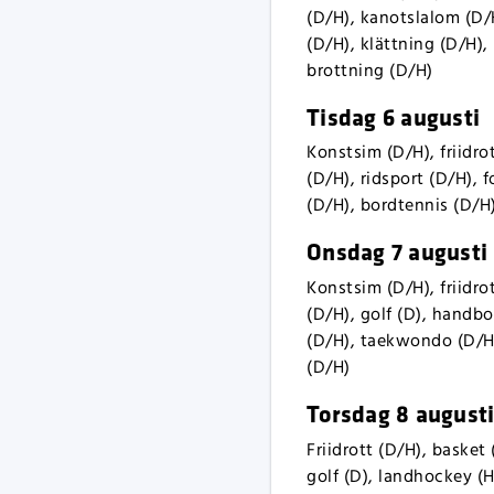
(D/H), kanotslalom (D/H
(D/H), klättning (D/H),
brottning (D/H)
Tisdag 6 augusti
Konstsim (D/H), friidro
(D/H), ridsport (D/H), 
(D/H), bordtennis (D/H)
Onsdag 7 augusti
Konstsim (D/H), friidro
(D/H), golf (D), handbo
(D/H), taekwondo (D/H),
(D/H)
Torsdag 8 august
Friidrott (D/H), basket
golf (D), landhockey (