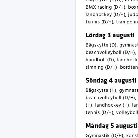
BMX racing (D/H), boxni
landhockey (D/H), judo 
tennis (D/H), trampolin
Lördag 3 augusti
Bågskytte (D), gymnasti
beachvolleyboll (D/H), 
handboll (D), landhocke
simning (D/H), bordtenn
Söndag 4 augusti
Bågskytte (H), gymnasti
beachvolleyboll (D/H), 
(H), landhockey (H), la
tennis (D/H), volleybol
Måndag 5 augusti
Gymnastik (D/H), konst