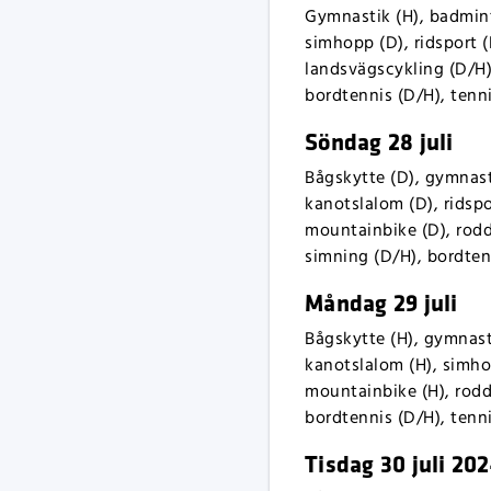
Gymnastik (H), badmint
simhopp (D), ridsport (
landsvägscykling (D/H),
bordtennis (D/H), tenni
Söndag 28 juli
Bågskytte (D), gymnast
kanotslalom (D), ridspo
mountainbike (D), rodd 
simning (D/H), bordtenn
Måndag 29 juli
Bågskytte (H), gymnast
kanotslalom (H), simhop
mountainbike (H), rodd 
bordtennis (D/H), tenni
Tisdag 30 juli 20