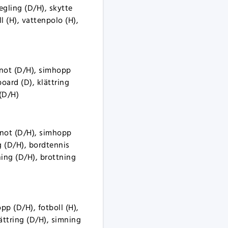
egling (D/H), skytte
l (H), vattenpolo (H),
anot (D/H), simhopp
board (D), klättring
 (D/H)
kanot (D/H), simhopp
g (D/H), bordtennis
ning (D/H), brottning
pp (D/H), fotboll (H),
ättring (D/H), simning