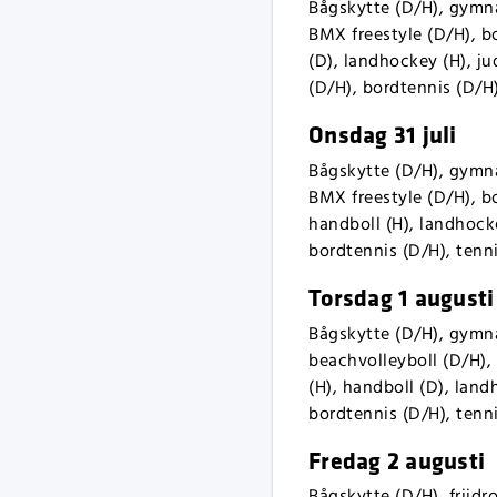
Bågskytte (D/H), gymna
BMX freestyle (D/H), bo
(D), landhockey (H), ju
(D/H), bordtennis (D/H),
Onsdag 31 juli
Bågskytte (D/H), gymna
BMX freestyle (D/H), bo
handboll (H), landhocke
bordtennis (D/H), tenni
Torsdag 1 augusti
Bågskytte (D/H), gymnas
beachvolleyboll (D/H), 
(H), handboll (D), land
bordtennis (D/H), tenni
Fredag 2 augusti
Bågskytte (D/H), friidr