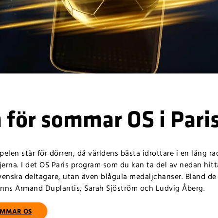
 för sommar OS i Pari
len står för dörren, då världens bästa idrottare i en lång r
rna. I det OS Paris program som du kan ta del av nedan hitta
venska deltagare, utan även blågula medaljchanser. Bland de
finns Armand Duplantis, Sarah Sjöström och Ludvig Åberg.
SOMMAR OS