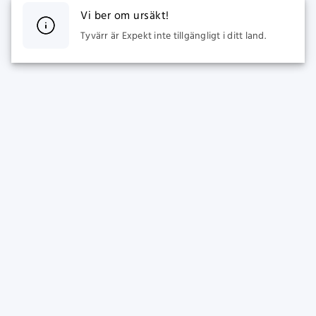
Vi ber om ursäkt!
Tyvärr är Expekt inte tillgängligt i ditt land.
SPORTS
CASINO
Live Betting
Populära spel
Fotboll Odds
Nya Spel
Ishockey Odds
Slots
Tennis Odds
Expekt Jackpot
E-sport
Bordsspel