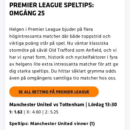
PREMIER LEAGUE SPELTIPS:
OMGÅNG 25
Helgen i Premier League bjuder på flera
högintressanta matcher där både toppstrid och
viktiga poäng står på spel. Nu väntar klassiska
stormöte på såväl Old Trafford som Anfield, och vi
har vi synat form, historik och nyckelfaktorer i fyra
av helgens lite extra intressanta matcher för att ge
dig starka speltips. Du hittar såklart grymma odds
även på omgångens samtliga tio matcher hos oss.
SE ALL BETTING PÅ PREMIER LEAGUE
Manchester United vs Tottenham | Lördag 13:30
1: 1.62
| X: 4.60 | 2: 5.25
Speltips: Manchester United vinner (1)