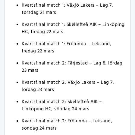
Kvartsfinal match 1: Växjö Lakers – Lag 7,
torsdag 21 mars
Kvartsfinal match 1: Skellefteå AIK – Linköping
HC, fredag 22 mars
Kvartsfinal match 1: Frölunda – Leksand,
fredag 22 mars
Kvartsfinal match 2: Färjestad – Lag 8, lördag
23 mars
Kvartsfinal match 2: Växjö Lakers – Lag 7,
lördag 23 mars
Kvartsfinal match 2: Skellefteå AIK –
Linköping HC, söndag 24 mars
Kvartsfinal match 2: Frölunda – Leksand,
söndag 24 mars