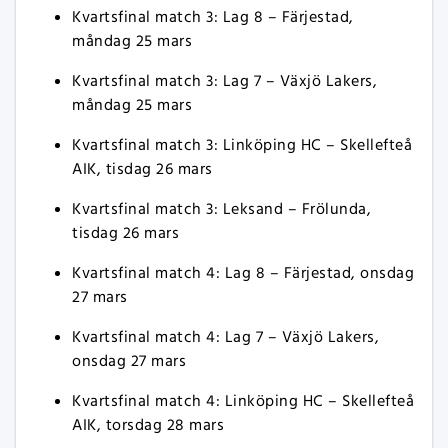
Kvartsfinal match 3: Lag 8 – Färjestad,
måndag 25 mars
Kvartsfinal match 3: Lag 7 – Växjö Lakers,
måndag 25 mars
Kvartsfinal match 3: Linköping HC – Skellefteå
AIK, tisdag 26 mars
Kvartsfinal match 3: Leksand – Frölunda,
tisdag 26 mars
Kvartsfinal match 4: Lag 8 – Färjestad, onsdag
27 mars
Kvartsfinal match 4: Lag 7 – Växjö Lakers,
onsdag 27 mars
Kvartsfinal match 4: Linköping HC – Skellefteå
AIK, torsdag 28 mars