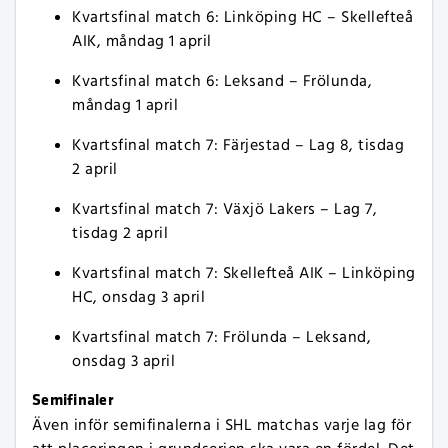
Kvartsfinal match 6: Linköping HC – Skellefteå
AIK, måndag 1 april
Kvartsfinal match 6: Leksand – Frölunda,
måndag 1 april
Kvartsfinal match 7: Färjestad – Lag 8, tisdag
2 april
Kvartsfinal match 7: Växjö Lakers – Lag 7,
tisdag 2 april
Kvartsfinal match 7: Skellefteå AIK – Linköping
HC, onsdag 3 april
Kvartsfinal match 7: Frölunda – Leksand,
onsdag 3 april
Semifinaler
Även inför semifinalerna i SHL matchas varje lag för