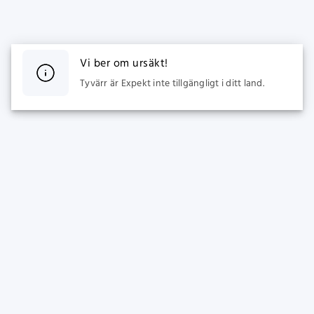
Vi ber om ursäkt!
Tyvärr är Expekt inte tillgängligt i ditt land.
SPORTS
CASINO
Live Betting
Populära spel
Fotboll Odds
Nya Spel
Ishockey Odds
Slots