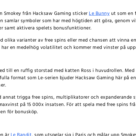
nen Smokey från Hacksaw Gaming sticker
Le Bunny
ut som en f
en samlar symboler som har med högtiden att göra, genom vi
r samt aktivera spelets bonusfunktioner.
 olika varianter av free spins eller med chansen att vinna en
 har en medelhög volatilitet och kommer med vinster på upp t
ed till en ruffig storstad med katten Ross i huvudrollen. Me
kfulla format som Le-serien bjuder Hacksaw Gaming här på e
er.
d annat trigga free spins, multiplikatorer och expanderande s
maxvinst på 15 000x insatsen. För att spela med free spins fr
nen för bonusköp.
en är
Le Bandit
, som utspelar sig i Paris och målar upp Smoke