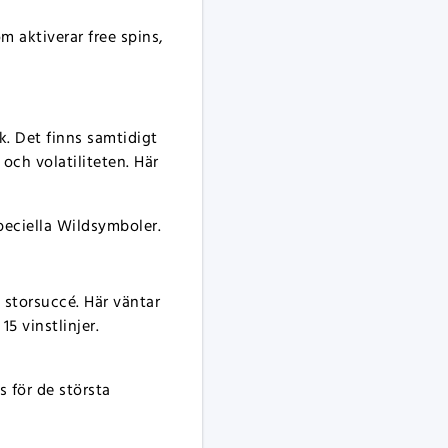
 aktiverar free spins,
. Det finns samtidigt
och volatiliteten. Här
peciella Wildsymboler.
 storsuccé. Här väntar
5 vinstlinjer.
 för de största