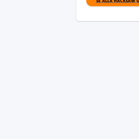
SE ALLA HACKSAW 