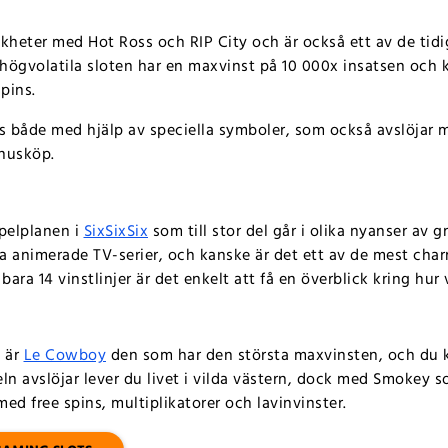
ikheter med Hot Ross och RIP City och är också ett av de tidi
gvolatila sloten har en maxvinst på 10 000x insatsen och k
pins.
s både med hjälp av speciella symboler, som också avslöjar mu
nusköp.
spelplanen i
SixSixSix
som till stor del går i olika nyanser av g
animerade TV-serier, och kanske är det ett av de mest char
a 14 vinstlinjer är det enkelt att få en överblick kring hur v
n är
Le Cowboy
den som har den största maxvinsten, och du k
ln avslöjar lever du livet i vilda västern, dock med Smokey s
d free spins, multiplikatorer och lavinvinster.