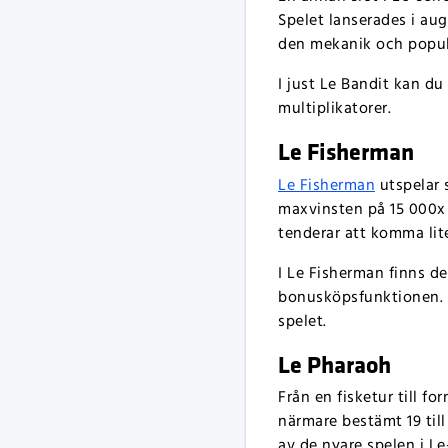
Spelet lanserades i aug
den mekanik och populär
I just Le Bandit kan du
multiplikatorer.
Le Fisherman
Le Fisherman
utspelar s
maxvinsten på 15 000x i
tenderar att komma lit
I Le Fisherman finns d
bonusköpsfunktionen. S
spelet.
Le Pharaoh
Från en fisketur till fo
närmare bestämt 19 till
av de nyare spelen i Le