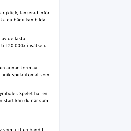
ärgklick, lanserad inför
lka du både kan bilda
 av de fasta
ill 20 000x insatsen.
d en annan form av
n unik spelautomat som
ymboler. Spelet har en
ån start kan du när som
y som just en bandit.