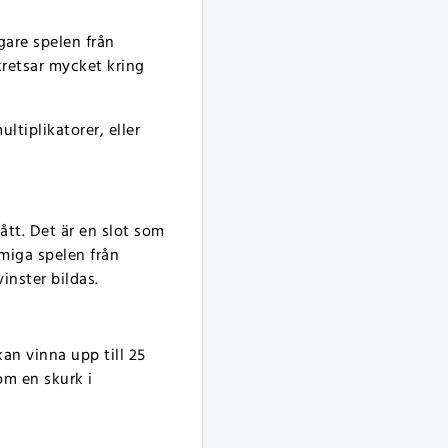
gare spelen från
retsar mycket kring
ltiplikatorer, eller
rått. Det är en slot som
miga spelen från
inster bildas.
an vinna upp till 25
om en skurk i