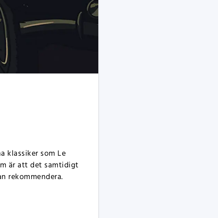
a klassiker som Le
m är att det samtidigt
 kan rekommendera.