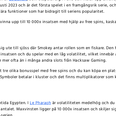
usti 2023 och är det första spelet i en framgångsrik serie, oc
a funktioner som har bidragit till seriens popularitet.
 vinna upp till 10 000x insatsen med hjälp av free spins, kask
ig ute till sjöss där Smokey antar rollen som en fiskare. Den
nsatsen och du spelar med en låg volatilitet, vilket innebär
e mer ofta än i många andra slots från Hacksaw Gaming.
et tre olika bonusspel med free spins och du kan köpa en pla
ymboler betalar i kluster och det finns multiplikatorer som 
rntida Egypten. I
Le Pharaoh
är volatiliteten medelhög och du 
 antalet. Maxvinsten ligger på 10 000x insatsen och skiljer si
-serien.