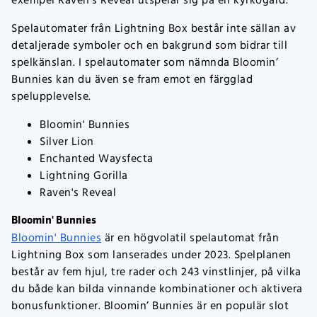
exempel Raven’s Reveal utspelar sig på en kyrkogård.
Spelautomater från Lightning Box består inte sällan av
detaljerade symboler och en bakgrund som bidrar till
spelkänslan. I spelautomater som nämnda Bloomin’
Bunnies kan du även se fram emot en färgglad
spelupplevelse.
Bloomin' Bunnies
Silver Lion
Enchanted Waysfecta
Lightning Gorilla
Raven's Reveal
Bloomin' Bunnies
Bloomin' Bunnies
är en högvolatil spelautomat från
Lightning Box som lanserades under 2023. Spelplanen
består av fem hjul, tre rader och 243 vinstlinjer, på vilka
du både kan bilda vinnande kombinationer och aktivera
bonusfunktioner. Bloomin’ Bunnies är en populär slot