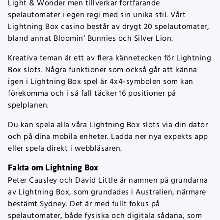
Light & Wonder men tillverkar fortfarande
spelautomater i egen regi med sin unika stil. Vårt
Lightning Box casino består av drygt 20 spelautomater,
bland annat Bloomin’ Bunnies och Silver Lion.
Kreativa teman är ett av flera kännetecken för Lightning
Box slots. Några funktioner som också går att känna
igen i Lightning Box spel är 4x4-symbolen som kan
förekomma och i så fall täcker 16 positioner på
spelplanen.
Du kan spela alla våra Lightning Box slots via din dator
och på dina mobila enheter. Ladda ner nya expekts app
eller spela direkt i webbläsaren.
Fakta om Lightning Box
Peter Causley och David Little är namnen på grundarna
av Lightning Box, som grundades i Australien, närmare
bestämt Sydney. Det är med fullt fokus på
spelautomater, både fysiska och digitala sådana, som