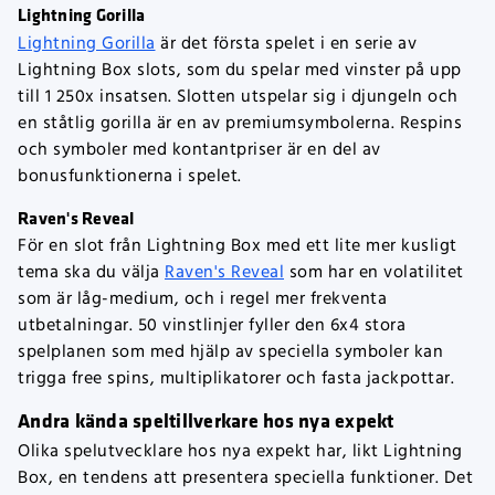
Lightning Gorilla
Lightning Gorilla
är det första spelet i en serie av
Lightning Box slots, som du spelar med vinster på upp
till 1 250x insatsen. Slotten utspelar sig i djungeln och
en ståtlig gorilla är en av premiumsymbolerna. Respins
och symboler med kontantpriser är en del av
bonusfunktionerna i spelet.
Raven's Reveal
För en slot från Lightning Box med ett lite mer kusligt
tema ska du välja
Raven's Reveal
som har en volatilitet
som är låg-medium, och i regel mer frekventa
utbetalningar. 50 vinstlinjer fyller den 6x4 stora
spelplanen som med hjälp av speciella symboler kan
trigga free spins, multiplikatorer och fasta jackpottar.
Andra kända speltillverkare hos nya expekt
Olika spelutvecklare hos nya expekt har, likt Lightning
Box, en tendens att presentera speciella funktioner. Det