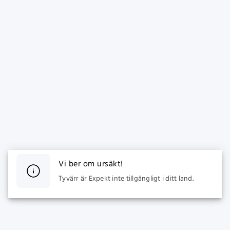
Vi ber om ursäkt!
Tyvärr är Expekt inte tillgängligt i ditt land.