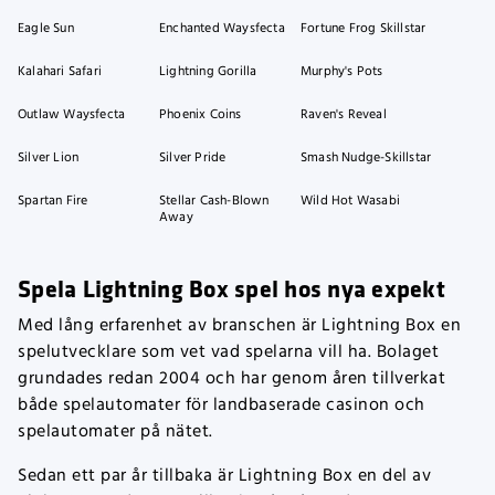
Eagle Sun
Enchanted Waysfecta
Fortune Frog Skillstar
Kalahari Safari
Lightning Gorilla
Murphy's Pots
Outlaw Waysfecta
Phoenix Coins
Raven's Reveal
Silver Lion
Silver Pride
Smash Nudge-Skillstar
Spartan Fire
Stellar Cash-Blown
Wild Hot Wasabi
Away
Spela Lightning Box spel hos nya expekt
Med lång erfarenhet av branschen är Lightning Box en
spelutvecklare som vet vad spelarna vill ha. Bolaget
grundades redan 2004 och har genom åren tillverkat
både spelautomater för landbaserade casinon och
spelautomater på nätet.
Sedan ett par år tillbaka är Lightning Box en del av