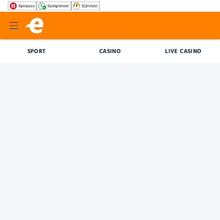
SPORT
CASINO
LIVE CASINO