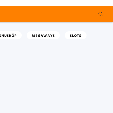
ONUSKÖP
MEGAWAYS
SLOTS
JACKPOT