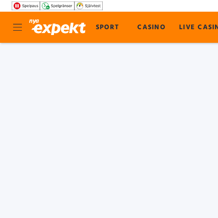
SPORT
CASINO
LIVE CASI