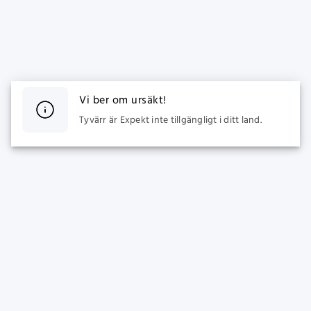
Vi ber om ursäkt!
Tyvärr är Expekt inte tillgängligt i ditt land.