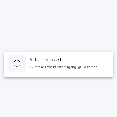
Vi ber om ursäkt!
Tyvärr är Expekt inte tillgängligt i ditt land.